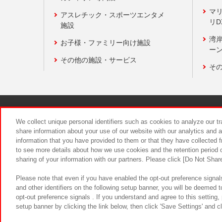
マ
アスレチック・スポーツエンタメ
リD
施設
湾
お子様・ファミリー向け施設
ーン
その他の施設・サービス
そ
関連会社
サステナビリティ
We collect unique personal identifiers such as cookies to analyze our t
share information about your use of our website with our analytics and 
information that you have provided to them or that they have collected f
食品のご提
to see more details about how we use cookies and the retention period o
sharing of your information with our partners. Please click [Do Not Shar
Please note that even if you have enabled the opt-out preference signals
and other identifiers on the following setup banner, you will be deemed 
opt-out preference signals . If you understand and agree to this setting
setup banner by clicking the link below, then click 'Save Settings' and c
©Bandai Namco Amusement Inc.
©Ba