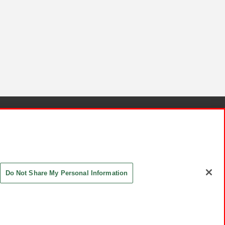
針と検証結果
お取引先さまとともに
お問い合わせ
Do Not Share My Personal Information
ASHIKI Co., Ltd. All Rights Reserved.