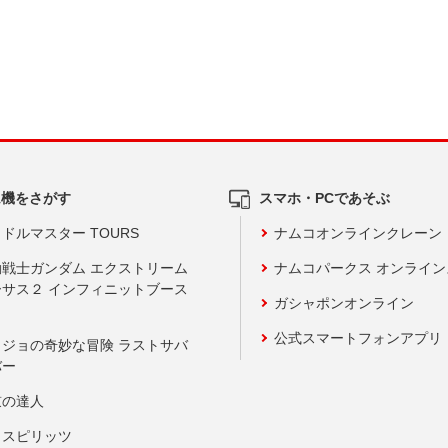
ム機をさがす
スマホ・PCであそぶ
ドルマスター TOURS
ナムコオンラインクレーン
動戦士ガンダム エクストリーム
ナムコパークス オンライ
ーサス２ インフィニットブース
ガシャポンオンライン
公式スマートフォンアプリ
ョジョの奇妙な冒険 ラストサバ
バー
鼓の達人
りスピリッツ