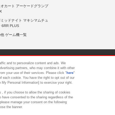
リオカート アーケードグランプ
X
岸ミッドナイト マキシマムチュ
 6RR PLUS
の他 ゲーム機一覧
サイトポリシー
プライバシーポリシー
ウェブアクセシビリティ方
raffic and to personalize content and ads. We
advertising partners, who may combine it with other
rom your use of their services. Please click "
here
"
供について
カスタマーハラスメント対応方針
よくあるご質問・
f each cookie. You have the right to opt out of our
e My Personal Information] to exercise your right.
 , if you choose to allow the sharing of cookies
to have consented to the sharing regardless of the
, please manage your consent on the following
lose the banner.
ndai Namco Amusement Lab Inc.
©Bandai Namco Experience Inc.
©HANAY