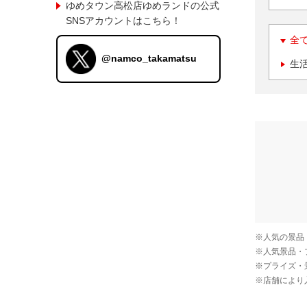
ゆめタウン高松店ゆめランドの公式
SNSアカウントはこちら！
全
@namco_takamatsu
生