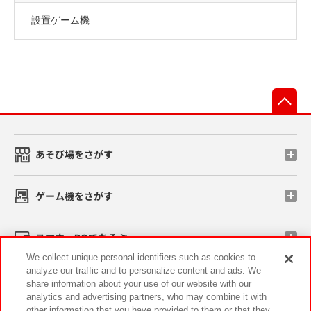
設置ゲーム機
先
あそび場をさがす
ゲーム機をさがす
スマホ・PCであそぶ
We collect unique personal identifiers such as cookies to
analyze our traffic and to personalize content and ads. We
イベント・キャンペーン
share information about your use of our website with our
analytics and advertising partners, who may combine it with
other information that you have provided to them or that they