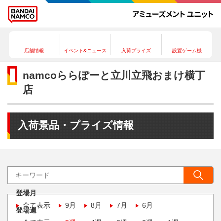
店舗情報
イベント&ニュース
入荷プライズ
設置ゲーム機
namcoららぽーと立川立飛おまけ横丁
店
入荷景品・プライズ情報
登場月
全て表示
9月
8月
7月
6月
登場週