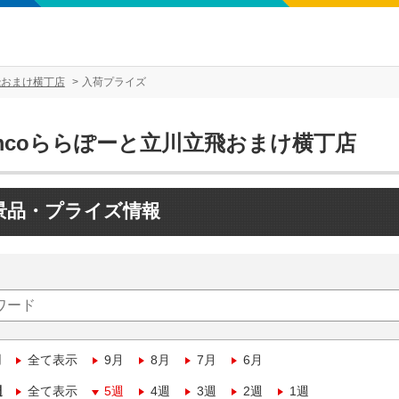
飛おまけ横丁店
入荷プライズ
amcoららぽーと立川立飛おまけ横丁店
景品・プライズ情報
月
全て表示
9月
8月
7月
6月
週
全て表示
5週
4週
3週
2週
1週