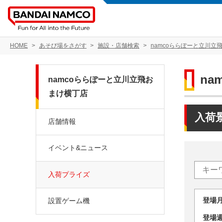
HOME
あそび場をさがす
施設・店舗検索
namcoららぽーと立川立
n
namcoららぽーと立川立飛お
まけ横丁店
入荷
店舗情報
イベント&ニュース
入荷プライズ
登場
設置ゲーム機
登場