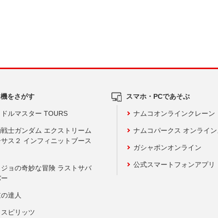
ム機をさがす
スマホ・PCであそぶ
ドルマスター TOURS
ナムコオンラインクレーン
動戦士ガンダム エクストリーム
ナムコパークス オンライ
ーサス２ インフィニットブース
ガシャポンオンライン
公式スマートフォンアプリ
ョジョの奇妙な冒険 ラストサバ
バー
鼓の達人
りスピリッツ