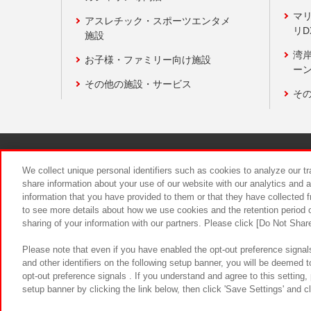
マ
アスレチック・スポーツエンタメ
リD
施設
湾
お子様・ファミリー向け施設
ーン
その他の施設・サービス
そ
関連会社
サステナビリティ
We collect unique personal identifiers such as cookies to analyze our t
share information about your use of our website with our analytics and 
information that you have provided to them or that they have collected f
食品のご提
to see more details about how we use cookies and the retention period o
sharing of your information with our partners. Please click [Do Not Shar
Please note that even if you have enabled the opt-out preference signals
and other identifiers on the following setup banner, you will be deemed 
opt-out preference signals . If you understand and agree to this setting
setup banner by clicking the link below, then click 'Save Settings' and c
©Bandai Namco Amusement Inc.
©Ba