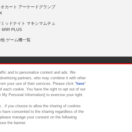
リオカート アーケードグランプ
X
岸ミッドナイト マキシマムチュ
 6RR PLUS
の他 ゲーム機一覧
サイトポリシー
プライバシーポリシー
ウェブアクセシビリティ方
raffic and to personalize content and ads. We
advertising partners, who may combine it with other
rom your use of their services. Please click "
here
"
供について
カスタマーハラスメント対応方針
よくあるご質問・
f each cookie. You have the right to opt out of our
e My Personal Information] to exercise your right.
 , if you choose to allow the sharing of cookies
to have consented to the sharing regardless of the
, please manage your consent on the following
lose the banner.
ndai Namco Amusement Lab Inc.
©Bandai Namco Experience Inc.
©HANAY