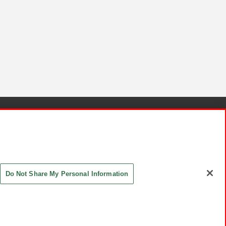
針と検証結果
お取引先さまとともに
お問い合わせ
Do Not Share My Personal Information
ASHIKI Co., Ltd. All Rights Reserved.