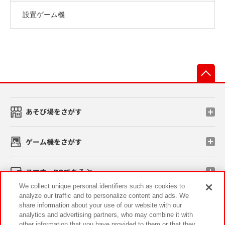
設置ゲーム機
先
あそび場をさがす
ゲーム機をさがす
スマホ・PCであそぶ
We collect unique personal identifiers such as cookies to
analyze our traffic and to personalize content and ads. We
イベント・キャンペーン
share information about your use of our website with our
analytics and advertising partners, who may combine it with
other information that you have provided to them or that they