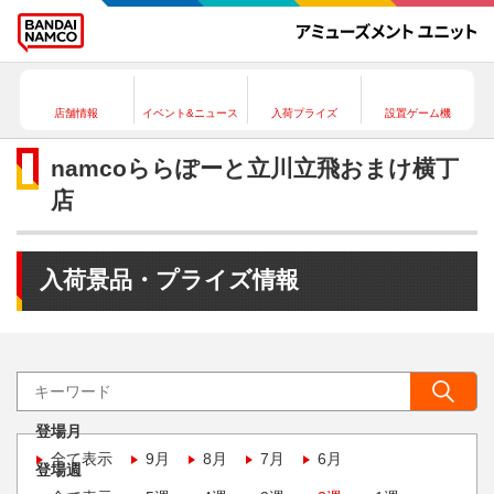
店舗情報
イベント&ニュース
入荷プライズ
設置ゲーム機
namcoららぽーと立川立飛おまけ横丁
店
入荷景品・プライズ情報
登場月
全て表示
9月
8月
7月
6月
登場週