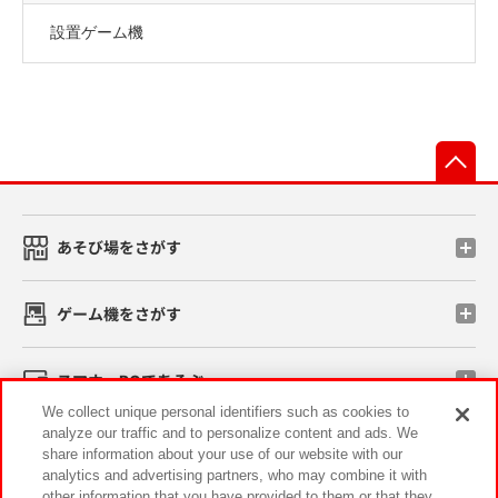
設置ゲーム機
先
あそび場をさがす
ゲーム機をさがす
スマホ・PCであそぶ
We collect unique personal identifiers such as cookies to
analyze our traffic and to personalize content and ads. We
イベント・キャンペーン
share information about your use of our website with our
analytics and advertising partners, who may combine it with
other information that you have provided to them or that they