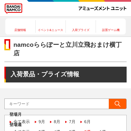
店舗情報
イベント&ニュース
入荷プライズ
設置ゲーム機
namcoららぽーと立川立飛おまけ横丁
店
入荷景品・プライズ情報
登場月
全て表示
9月
8月
7月
6月
登場週