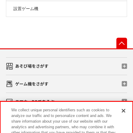
設置ゲーム機
先
あそび場をさがす
ゲーム機をさがす
スマホ・PCであそぶ
We collect unique personal identifiers such as cookies to
analyze our traffic and to personalize content and ads. We
イベント・キャンペーン
share information about your use of our website with our
analytics and advertising partners, who may combine it with
other information that you have provided to them or that they