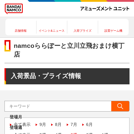
店舗情報
イベント&ニュース
入荷プライズ
設置ゲーム機
namcoららぽーと立川立飛おまけ横丁
店
入荷景品・プライズ情報
登場月
全て表示
9月
8月
7月
6月
登場週