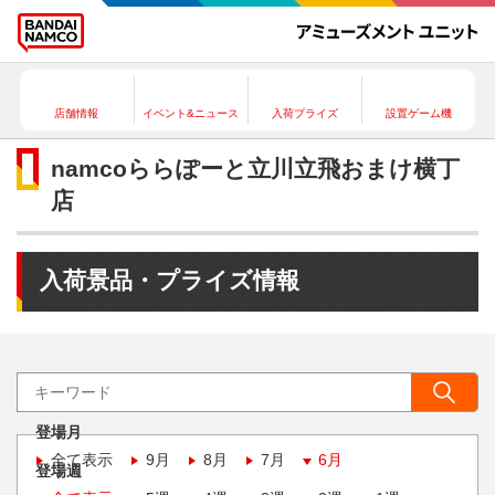
店舗情報
イベント&ニュース
入荷プライズ
設置ゲーム機
namcoららぽーと立川立飛おまけ横丁
店
入荷景品・プライズ情報
登場月
全て表示
9月
8月
7月
6月
登場週