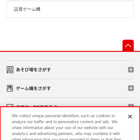
設置ゲーム機
先
あそび場をさがす
ゲーム機をさがす
スマホ・PCであそぶ
We collect unique personal identifiers such as cookies to
analyze our traffic and to personalize content and ads. We
イベント・キャンペーン
share information about your use of our website with our
analytics and advertising partners, who may combine it with
other information that you have provided to them or that they