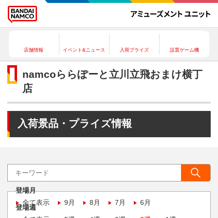
店舗情報
イベント&ニュース
入荷プライズ
設置ゲーム機
namcoららぽーと立川立飛おまけ横丁
店
入荷景品・プライズ情報
登場月
全て表示
9月
8月
7月
6月
登場週