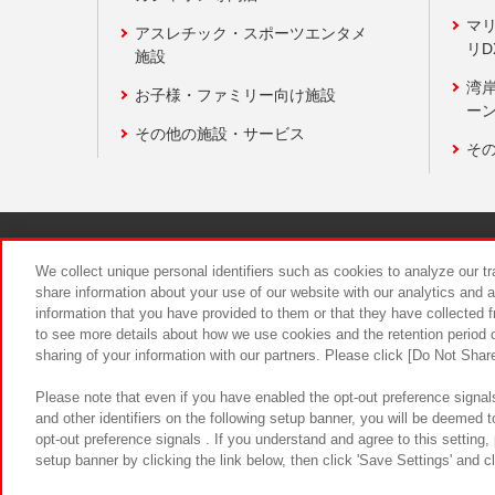
マ
アスレチック・スポーツエンタメ
リD
施設
湾
お子様・ファミリー向け施設
ーン
その他の施設・サービス
そ
関連会社
サステナビリティ
We collect unique personal identifiers such as cookies to analyze our t
share information about your use of our website with our analytics and 
information that you have provided to them or that they have collected f
食品のご提
to see more details about how we use cookies and the retention period o
sharing of your information with our partners. Please click [Do Not Shar
Please note that even if you have enabled the opt-out preference signals
and other identifiers on the following setup banner, you will be deemed 
opt-out preference signals . If you understand and agree to this setting
setup banner by clicking the link below, then click 'Save Settings' and c
©Bandai Namco Amusement Inc.
©Ba