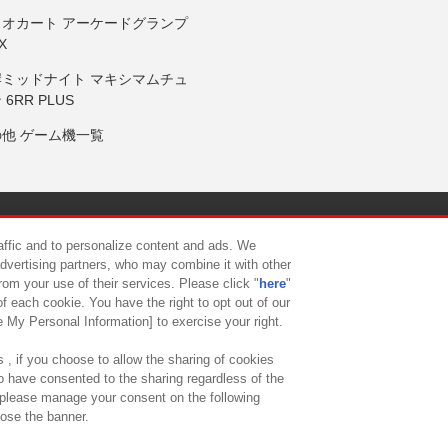
リオカート アーケードグランプ
X
岸ミッドナイト マキシマムチュ
 6RR PLUS
の他 ゲーム機一覧
サイトポリシー
プライバシーポリシー
ウェブアクセシビリティ方
raffic and to personalize content and ads. We
advertising partners, who may combine it with other
rom your use of their services. Please click "
here
"
供について
カスタマーハラスメント対応方針
よくあるご質問・
f each cookie. You have the right to opt out of our
e My Personal Information] to exercise your right.
 , if you choose to allow the sharing of cookies
to have consented to the sharing regardless of the
, please manage your consent on the following
lose the banner.
ndai Namco Amusement Lab Inc.
©Bandai Namco Experience Inc.
©HANAY