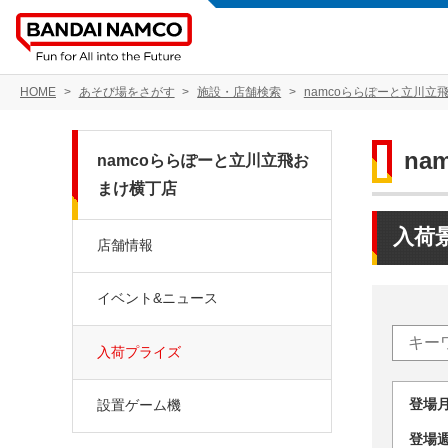
HOME
あそび場をさがす
施設・店舗検索
namcoららぽーと立川立
n
namcoららぽーと立川立飛お
まけ横丁店
入荷
店舗情報
イベント&ニュース
入荷プライズ
登場
設置ゲーム機
登場