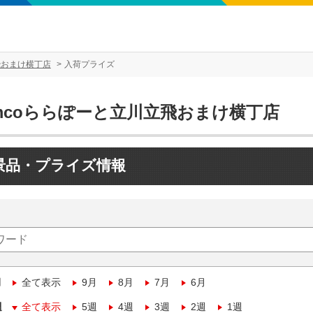
飛おまけ横丁店
入荷プライズ
amcoららぽーと立川立飛おまけ横丁店
景品・プライズ情報
月
全て表示
9月
8月
7月
6月
週
全て表示
5週
4週
3週
2週
1週