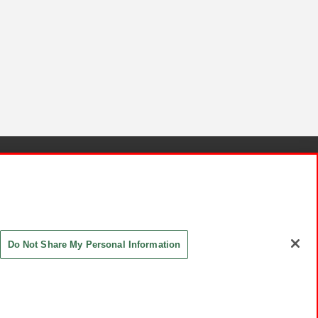
針と検証結果
お取引先さまとともに
お問い合わせ
Do Not Share My Personal Information
ASHIKI Co., Ltd. All Rights Reserved.