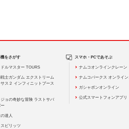
ム機をさがす
スマホ・PCであそぶ
ドルマスター TOURS
ナムコオンラインクレーン
動戦士ガンダム エクストリーム
ナムコパークス オンライ
ーサス２ インフィニットブース
ガシャポンオンライン
公式スマートフォンアプリ
ョジョの奇妙な冒険 ラストサバ
バー
鼓の達人
りスピリッツ