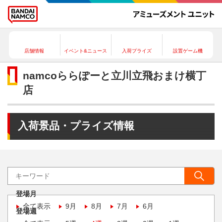
店舗情報
イベント&ニュース
入荷プライズ
設置ゲーム機
namcoららぽーと立川立飛おまけ横丁
店
入荷景品・プライズ情報
登場月
全て表示
9月
8月
7月
6月
登場週