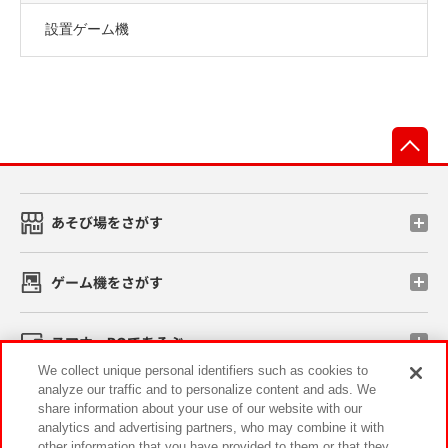
設置ゲーム機
先
あそび場をさがす
ゲーム機をさがす
スマホ・PCであそぶ
We collect unique personal identifiers such as cookies to
analyze our traffic and to personalize content and ads. We
イベント・キャンペーン
share information about your use of our website with our
analytics and advertising partners, who may combine it with
other information that you have provided to them or that they