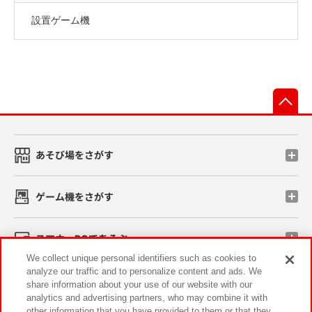
設置ゲーム機
先
あそび場をさがす
ゲーム機をさがす
スマホ・PCであそぶ
We collect unique personal identifiers such as cookies to
analyze our traffic and to personalize content and ads. We
イベント・キャンペーン
share information about your use of our website with our
analytics and advertising partners, who may combine it with
other information that you have provided to them or that they