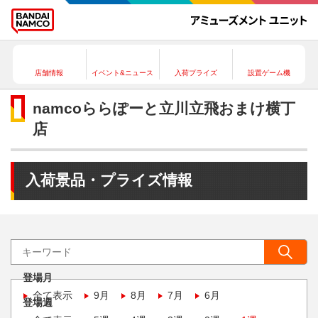
店舗情報
イベント&ニュース
入荷プライズ
設置ゲーム機
namcoららぽーと立川立飛おまけ横丁
店
入荷景品・プライズ情報
登場月
全て表示
9月
8月
7月
6月
登場週