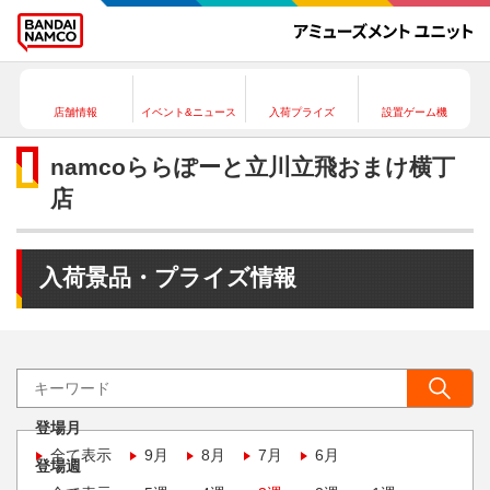
店舗情報
イベント&ニュース
入荷プライズ
設置ゲーム機
namcoららぽーと立川立飛おまけ横丁
店
入荷景品・プライズ情報
登場月
全て表示
9月
8月
7月
6月
登場週