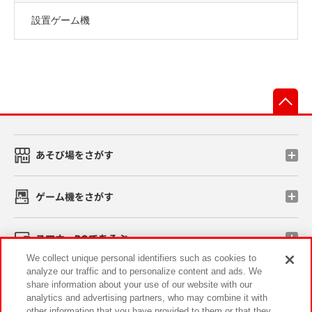
設置ゲーム機
先
あそび場をさがす
ゲーム機をさがす
スマホ・PCであそぶ
We collect unique personal identifiers such as cookies to
analyze our traffic and to personalize content and ads. We
イベント・キャンペーン
share information about your use of our website with our
analytics and advertising partners, who may combine it with
other information that you have provided to them or that they