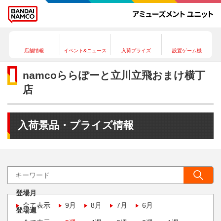
店舗情報
イベント&ニュース
入荷プライズ
設置ゲーム機
namcoららぽーと立川立飛おまけ横丁
店
入荷景品・プライズ情報
登場月
全て表示
9月
8月
7月
6月
登場週