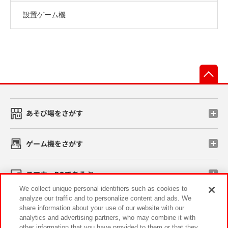
設置ゲーム機
先
あそび場をさがす
ゲーム機をさがす
スマホ・PCであそぶ
We collect unique personal identifiers such as cookies to
analyze our traffic and to personalize content and ads. We
イベント・キャンペーン
share information about your use of our website with our
analytics and advertising partners, who may combine it with
other information that you have provided to them or that they