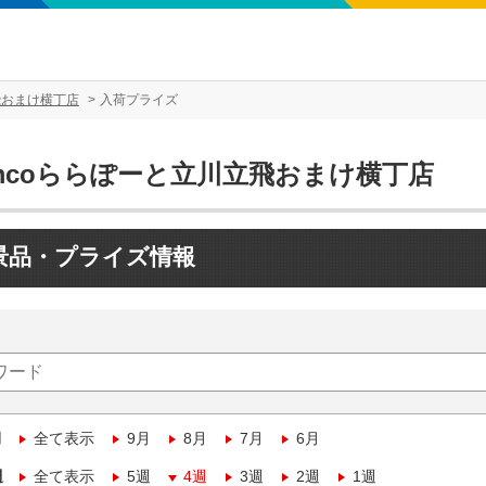
飛おまけ横丁店
入荷プライズ
amcoららぽーと立川立飛おまけ横丁店
景品・プライズ情報
月
全て表示
9月
8月
7月
6月
週
全て表示
5週
4週
3週
2週
1週