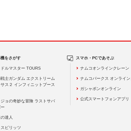
ム機をさがす
スマホ・PCであそぶ
ドルマスター TOURS
ナムコオンラインクレーン
動戦士ガンダム エクストリーム
ナムコパークス オンライ
ーサス２ インフィニットブース
ガシャポンオンライン
公式スマートフォンアプリ
ョジョの奇妙な冒険 ラストサバ
バー
鼓の達人
りスピリッツ