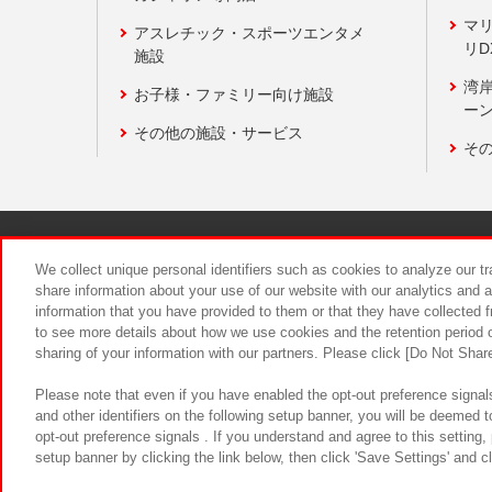
マ
アスレチック・スポーツエンタメ
リD
施設
湾
お子様・ファミリー向け施設
ーン
その他の施設・サービス
そ
関連会社
サステナビリティ
We collect unique personal identifiers such as cookies to analyze our t
share information about your use of our website with our analytics and 
information that you have provided to them or that they have collected f
食品のご提
to see more details about how we use cookies and the retention period o
sharing of your information with our partners. Please click [Do Not Shar
Please note that even if you have enabled the opt-out preference signals
and other identifiers on the following setup banner, you will be deemed 
opt-out preference signals . If you understand and agree to this setting
setup banner by clicking the link below, then click 'Save Settings' and c
©Bandai Namco Amusement Inc.
©Ba