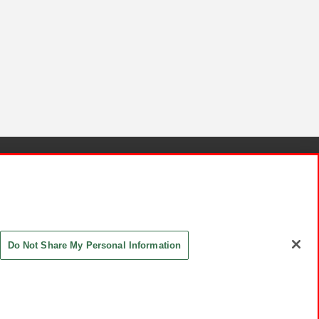
針と検証結果
お取引先さまとともに
お問い合わせ
Do Not Share My Personal Information
ASHIKI Co., Ltd. All Rights Reserved.