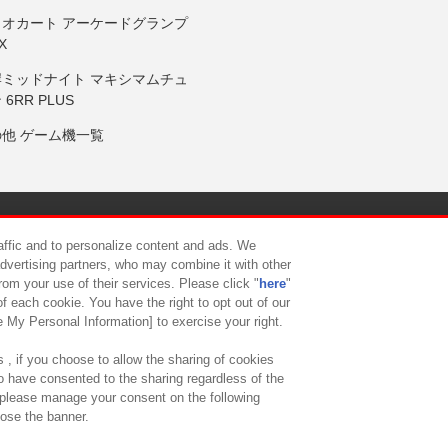
リオカート アーケードグランプ
X
岸ミッドナイト マキシマムチュ
 6RR PLUS
の他 ゲーム機一覧
サイトポリシー
プライバシーポリシー
ウェブアクセシビリティ方
raffic and to personalize content and ads. We
advertising partners, who may combine it with other
rom your use of their services. Please click "
here
"
供について
カスタマーハラスメント対応方針
よくあるご質問・
f each cookie. You have the right to opt out of our
e My Personal Information] to exercise your right.
 , if you choose to allow the sharing of cookies
to have consented to the sharing regardless of the
, please manage your consent on the following
lose the banner.
ndai Namco Amusement Lab Inc.
©Bandai Namco Experience Inc.
©HANAY