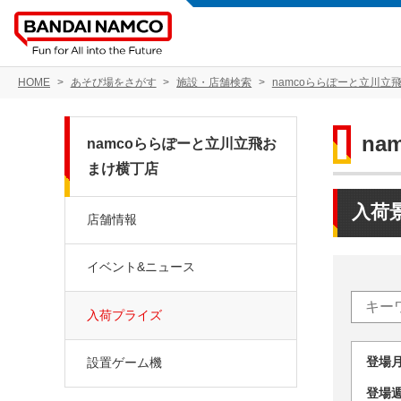
HOME
あそび場をさがす
施設・店舗検索
namcoららぽーと立川立
n
namcoららぽーと立川立飛お
まけ横丁店
入荷
店舗情報
イベント&ニュース
入荷プライズ
登場
設置ゲーム機
登場