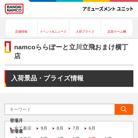
店舗情報
イベント&ニュース
入荷プライズ
設置ゲーム機
namcoららぽーと立川立飛おまけ横丁
店
入荷景品・プライズ情報
登場月
全て表示
9月
8月
7月
6月
登場週