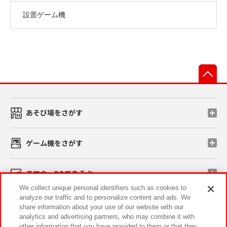
設置ゲーム機
先
あそび場をさがす
ゲーム機をさがす
スマホ・PCであそぶ
We collect unique personal identifiers such as cookies to
analyze our traffic and to personalize content and ads. We
イベント・キャンペーン
share information about your use of our website with our
analytics and advertising partners, who may combine it with
other information that you have provided to them or that they