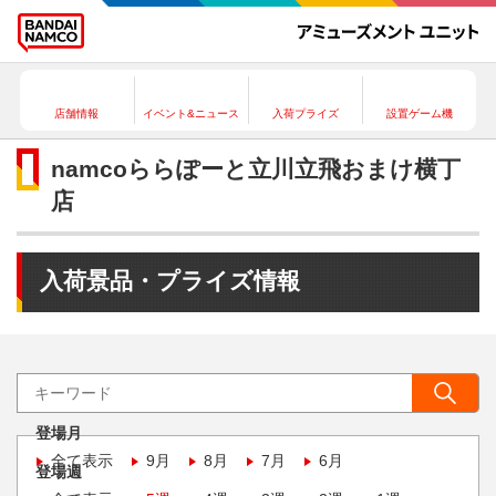
店舗情報
イベント&ニュース
入荷プライズ
設置ゲーム機
namcoららぽーと立川立飛おまけ横丁
店
入荷景品・プライズ情報
登場月
全て表示
9月
8月
7月
6月
登場週