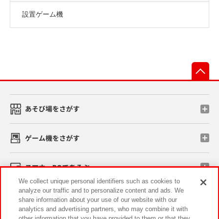
設置ゲーム機
先
あそび場をさがす
ゲーム機をさがす
スマホ・PCであそぶ
We collect unique personal identifiers such as cookies to
analyze our traffic and to personalize content and ads. We
イベント・キャンペーン
share information about your use of our website with our
analytics and advertising partners, who may combine it with
other information that you have provided to them or that they