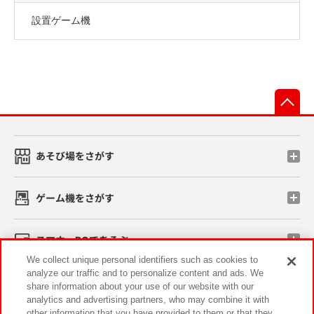
設置ゲーム機
先
あそび場をさがす
ゲーム機をさがす
スマホ・PCであそぶ
We collect unique personal identifiers such as cookies to
analyze our traffic and to personalize content and ads. We
イベント・キャンペーン
share information about your use of our website with our
analytics and advertising partners, who may combine it with
other information that you have provided to them or that they