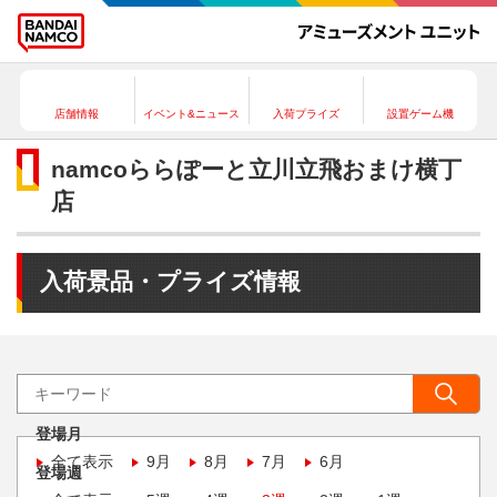
店舗情報
イベント&ニュース
入荷プライズ
設置ゲーム機
namcoららぽーと立川立飛おまけ横丁
店
入荷景品・プライズ情報
登場月
全て表示
9月
8月
7月
6月
登場週