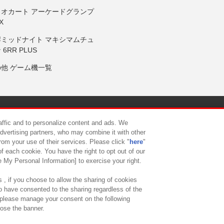
リオカート アーケードグランプ
X
岸ミッドナイト マキシマムチュ
 6RR PLUS
の他 ゲーム機一覧
サイトポリシー
プライバシーポリシー
ウェブアクセシビリティ方
raffic and to personalize content and ads. We
advertising partners, who may combine it with other
rom your use of their services. Please click "
here
"
供について
カスタマーハラスメント対応方針
よくあるご質問・
f each cookie. You have the right to opt out of our
e My Personal Information] to exercise your right.
 , if you choose to allow the sharing of cookies
to have consented to the sharing regardless of the
, please manage your consent on the following
lose the banner.
ndai Namco Amusement Lab Inc.
©Bandai Namco Experience Inc.
©HANAY