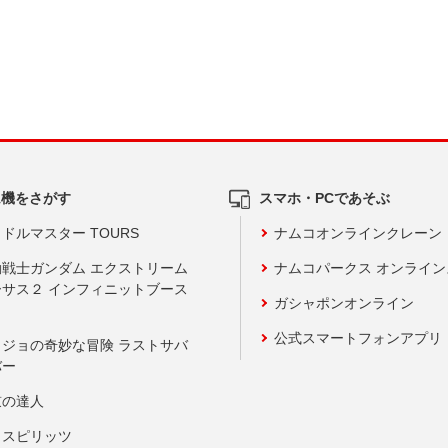
ム機をさがす
スマホ・PCであそぶ
ドルマスター TOURS
ナムコオンラインクレーン
動戦士ガンダム エクストリーム
ナムコパークス オンライ
ーサス２ インフィニットブース
ガシャポンオンライン
公式スマートフォンアプリ
ョジョの奇妙な冒険 ラストサバ
バー
鼓の達人
りスピリッツ