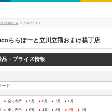
飛おまけ横丁店
入荷プライズ
amcoららぽーと立川立飛おまけ横丁店
景品・プライズ情報
月
全て表示
9月
8月
7月
6月
週
全て表示
5週
4週
3週
2週
1週