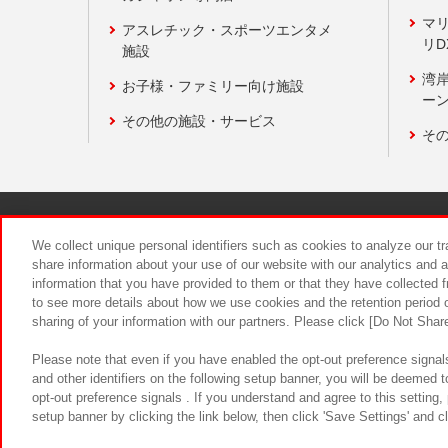
マ
アスレチック・スポーツエンタメ
リD
施設
湾
お子様・ファミリー向け施設
ーン
その他の施設・サービス
そ
関連会社
サステナビリティ
We collect unique personal identifiers such as cookies to analyze our t
share information about your use of our website with our analytics and 
information that you have provided to them or that they have collected f
食品のご提
to see more details about how we use cookies and the retention period o
sharing of your information with our partners. Please click [Do Not Shar
Please note that even if you have enabled the opt-out preference signals
and other identifiers on the following setup banner, you will be deemed 
opt-out preference signals . If you understand and agree to this setting
setup banner by clicking the link below, then click 'Save Settings' and c
©Bandai Namco Amusement Inc.
©Ba