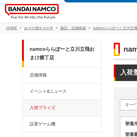
HOME
あそび場をさがす
施設・店舗検索
namcoららぽーと立川立
n
namcoららぽーと立川立飛お
まけ横丁店
入荷
店舗情報
イベント&ニュース
入荷プライズ
登場
設置ゲーム機
登場