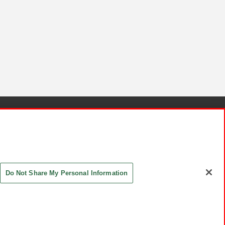
針と検証結果
お取引先さまとともに
お問い合わせ
Do Not Share My Personal Information
ASHIKI Co., Ltd. All Rights Reserved.