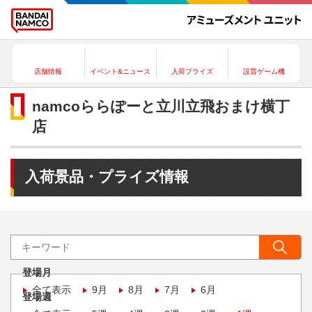
店舗情報
イベント&ニュース
入荷プライズ
設置ゲーム機
namcoららぽーと立川立飛おまけ横丁
店
入荷景品・プライズ情報
登場月
全て表示
9月
8月
7月
6月
登場週