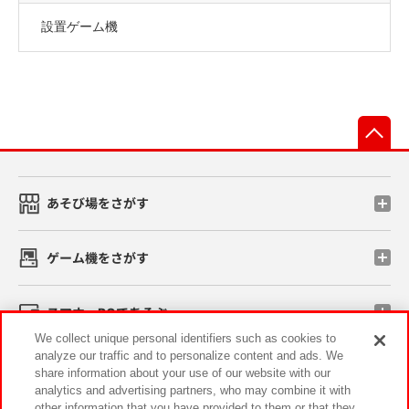
設置ゲーム機
先
あそび場をさがす
ゲーム機をさがす
スマホ・PCであそぶ
We collect unique personal identifiers such as cookies to
analyze our traffic and to personalize content and ads. We
イベント・キャンペーン
share information about your use of our website with our
analytics and advertising partners, who may combine it with
other information that you have provided to them or that they