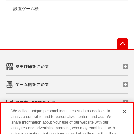
設置ゲーム機
先
あそび場をさがす
ゲーム機をさがす
スマホ・PCであそぶ
We collect unique personal identifiers such as cookies to
analyze our traffic and to personalize content and ads. We
イベント・キャンペーン
share information about your use of our website with our
analytics and advertising partners, who may combine it with
other information that you have provided to them or that they