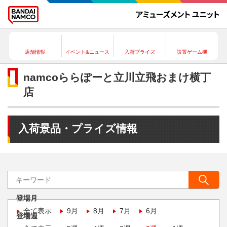
店舗情報
イベント&ニュース
入荷プライズ
設置ゲーム機
namcoららぽーと立川立飛おまけ横丁
店
入荷景品・プライズ情報
登場月
全て表示
9月
8月
7月
6月
登場週