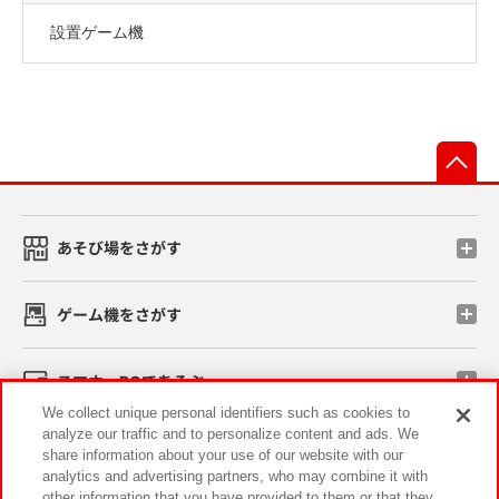
設置ゲーム機
先
あそび場をさがす
ゲーム機をさがす
スマホ・PCであそぶ
We collect unique personal identifiers such as cookies to
analyze our traffic and to personalize content and ads. We
イベント・キャンペーン
share information about your use of our website with our
analytics and advertising partners, who may combine it with
other information that you have provided to them or that they