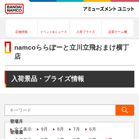
店舗情報
イベント&ニュース
入荷プライズ
設置ゲーム機
namcoららぽーと立川立飛おまけ横丁
店
入荷景品・プライズ情報
登場月
全て表示
9月
8月
7月
6月
登場週