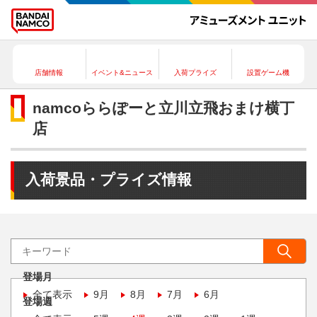
店舗情報
イベント&ニュース
入荷プライズ
設置ゲーム機
namcoららぽーと立川立飛おまけ横丁
店
入荷景品・プライズ情報
登場月
全て表示
9月
8月
7月
6月
登場週