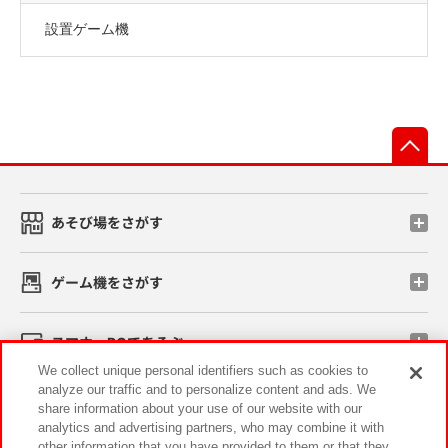
設置ゲーム機
先
あそび場をさがす
ゲーム機をさがす
スマホ・PCであそぶ
We collect unique personal identifiers such as cookies to
analyze our traffic and to personalize content and ads. We
イベント・キャンペーン
share information about your use of our website with our
analytics and advertising partners, who may combine it with
other information that you have provided to them or that they