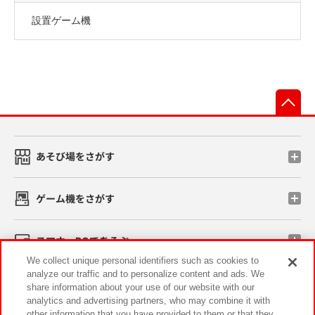
設置ゲーム機
先
あそび場をさがす
ゲーム機をさがす
スマホ・PCであそぶ
We collect unique personal identifiers such as cookies to
analyze our traffic and to personalize content and ads. We
イベント・キャンペーン
share information about your use of our website with our
analytics and advertising partners, who may combine it with
other information that you have provided to them or that they