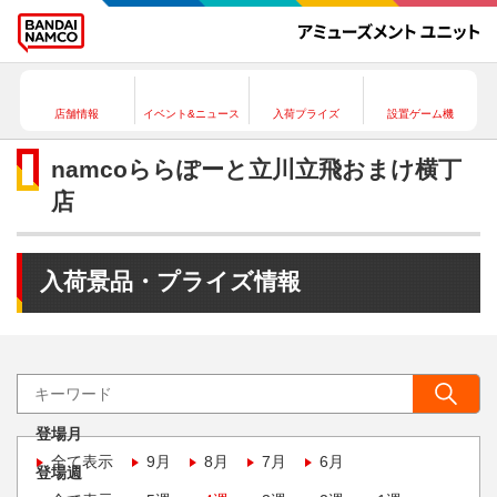
店舗情報
イベント&ニュース
入荷プライズ
設置ゲーム機
namcoららぽーと立川立飛おまけ横丁
店
入荷景品・プライズ情報
登場月
全て表示
9月
8月
7月
6月
登場週