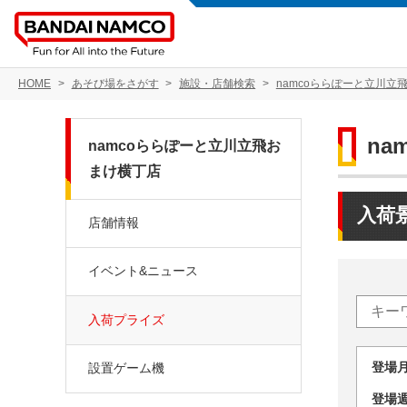
HOME
あそび場をさがす
施設・店舗検索
namcoららぽーと立川立
n
namcoららぽーと立川立飛お
まけ横丁店
入荷
店舗情報
イベント&ニュース
入荷プライズ
登場
設置ゲーム機
登場