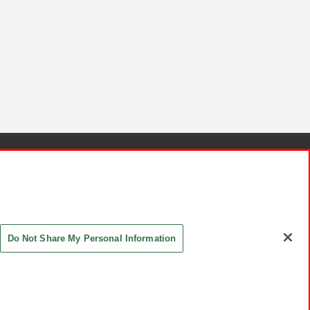
針と検証結果
お取引先さまとともに
お問い合わせ
Do Not Share My Personal Information
ASHIKI Co., Ltd. All Rights Reserved.