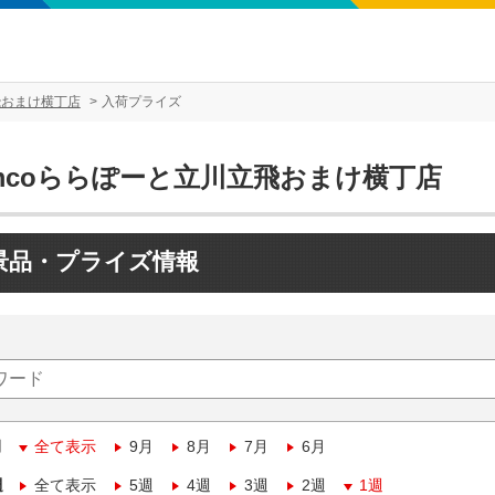
飛おまけ横丁店
入荷プライズ
amcoららぽーと立川立飛おまけ横丁店
景品・プライズ情報
月
全て表示
9月
8月
7月
6月
週
全て表示
5週
4週
3週
2週
1週