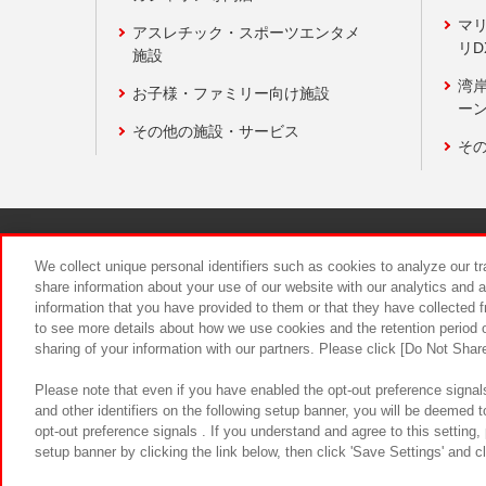
マ
アスレチック・スポーツエンタメ
リD
施設
湾
お子様・ファミリー向け施設
ーン
その他の施設・サービス
そ
関連会社
サステナビリティ
We collect unique personal identifiers such as cookies to analyze our t
share information about your use of our website with our analytics and 
information that you have provided to them or that they have collected f
食品のご提
to see more details about how we use cookies and the retention period o
sharing of your information with our partners. Please click [Do Not Shar
Please note that even if you have enabled the opt-out preference signals
and other identifiers on the following setup banner, you will be deemed 
opt-out preference signals . If you understand and agree to this setting
setup banner by clicking the link below, then click 'Save Settings' and c
©Bandai Namco Amusement Inc.
©Ba