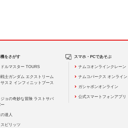
ム機をさがす
スマホ・PCであそぶ
ドルマスター TOURS
ナムコオンラインクレーン
動戦士ガンダム エクストリーム
ナムコパークス オンライ
ーサス２ インフィニットブース
ガシャポンオンライン
公式スマートフォンアプリ
ョジョの奇妙な冒険 ラストサバ
バー
鼓の達人
りスピリッツ