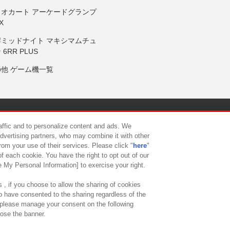
リオカート アーケードグランプ
X
岸ミッドナイト マキシマムチュ
 6RR PLUS
の他 ゲーム機一覧
サイトポリシー
プライバシーポリシー
ウェブアクセシビリティ方
raffic and to personalize content and ads. We
advertising partners, who may combine it with other
rom your use of their services. Please click "
here
"
供について
カスタマーハラスメント対応方針
よくあるご質問・
f each cookie. You have the right to opt out of our
e My Personal Information] to exercise your right.
 , if you choose to allow the sharing of cookies
to have consented to the sharing regardless of the
, please manage your consent on the following
lose the banner.
ndai Namco Amusement Lab Inc.
©Bandai Namco Experience Inc.
©HANAY