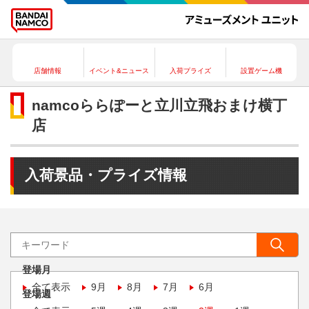
店舗情報
イベント&ニュース
入荷プライズ
設置ゲーム機
namcoららぽーと立川立飛おまけ横丁
店
入荷景品・プライズ情報
登場月
全て表示
9月
8月
7月
6月
登場週