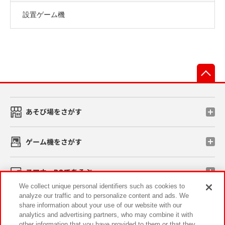
設置ゲーム機
先
あそび場をさがす
ゲーム機をさがす
スマホ・PCであそぶ
We collect unique personal identifiers such as cookies to
analyze our traffic and to personalize content and ads. We
イベント・キャンペーン
share information about your use of our website with our
analytics and advertising partners, who may combine it with
other information that you have provided to them or that they