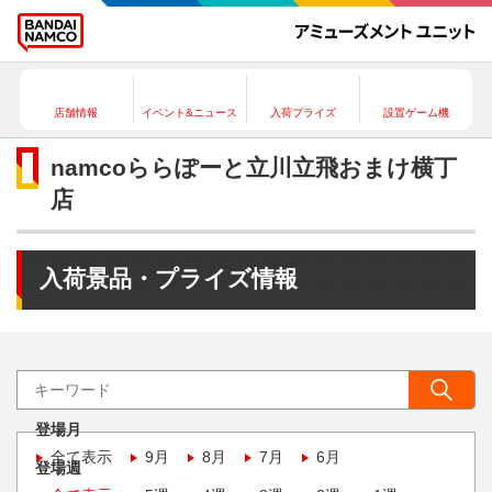
店舗情報
イベント&ニュース
入荷プライズ
設置ゲーム機
namcoららぽーと立川立飛おまけ横丁
店
入荷景品・プライズ情報
登場月
全て表示
9月
8月
7月
6月
登場週