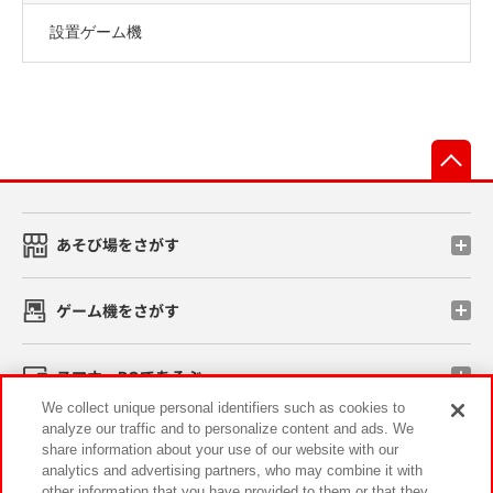
設置ゲーム機
先
あそび場をさがす
ゲーム機をさがす
スマホ・PCであそぶ
We collect unique personal identifiers such as cookies to
analyze our traffic and to personalize content and ads. We
イベント・キャンペーン
share information about your use of our website with our
analytics and advertising partners, who may combine it with
other information that you have provided to them or that they