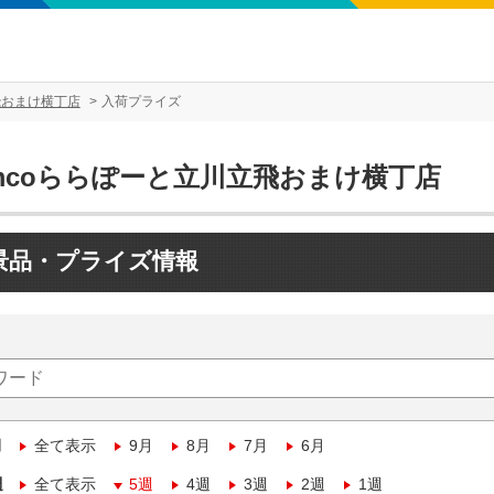
飛おまけ横丁店
入荷プライズ
amcoららぽーと立川立飛おまけ横丁店
景品・プライズ情報
月
全て表示
9月
8月
7月
6月
週
全て表示
5週
4週
3週
2週
1週