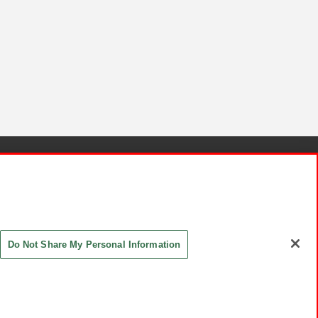
針と検証結果
お取引先さまとともに
お問い合わせ
Do Not Share My Personal Information
ASHIKI Co., Ltd. All Rights Reserved.