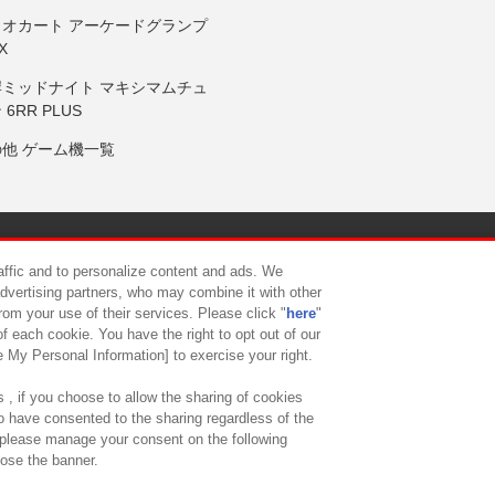
リオカート アーケードグランプ
X
岸ミッドナイト マキシマムチュ
 6RR PLUS
の他 ゲーム機一覧
サイトポリシー
プライバシーポリシー
ウェブアクセシビリティ方
raffic and to personalize content and ads. We
advertising partners, who may combine it with other
rom your use of their services. Please click "
here
"
供について
カスタマーハラスメント対応方針
よくあるご質問・
f each cookie. You have the right to opt out of our
e My Personal Information] to exercise your right.
 , if you choose to allow the sharing of cookies
to have consented to the sharing regardless of the
, please manage your consent on the following
lose the banner.
ndai Namco Amusement Lab Inc.
©Bandai Namco Experience Inc.
©HANAY