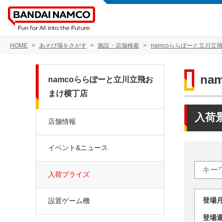
HOME
あそび場をさがす
施設・店舗検索
namcoららぽーと立川立
n
namcoららぽーと立川立飛お
まけ横丁店
入荷
店舗情報
イベント&ニュース
入荷プライズ
登場
設置ゲーム機
登場