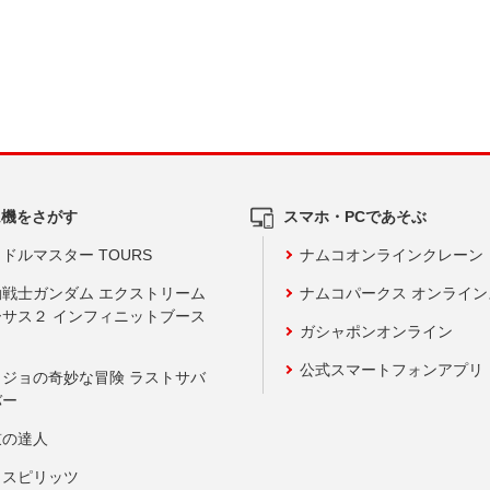
ム機をさがす
スマホ・PCであそぶ
ドルマスター TOURS
ナムコオンラインクレーン
動戦士ガンダム エクストリーム
ナムコパークス オンライ
ーサス２ インフィニットブース
ガシャポンオンライン
公式スマートフォンアプリ
ョジョの奇妙な冒険 ラストサバ
バー
鼓の達人
りスピリッツ