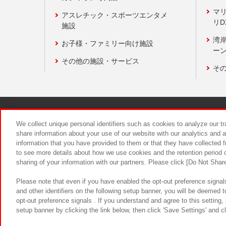
マ
アスレチック・スポーツエンタメ
リD
施設
湾
お子様・ファミリー向け施設
ーン
その他の施設・サービス
そ
関連会社
サステナビリティ
We collect unique personal identifiers such as cookies to analyze our t
share information about your use of our website with our analytics and 
information that you have provided to them or that they have collected f
食品のご提
to see more details about how we use cookies and the retention period o
sharing of your information with our partners. Please click [Do Not Shar
Please note that even if you have enabled the opt-out preference signals
and other identifiers on the following setup banner, you will be deemed 
opt-out preference signals . If you understand and agree to this setting
setup banner by clicking the link below, then click 'Save Settings' and c
©Bandai Namco Amusement Inc.
©Ba