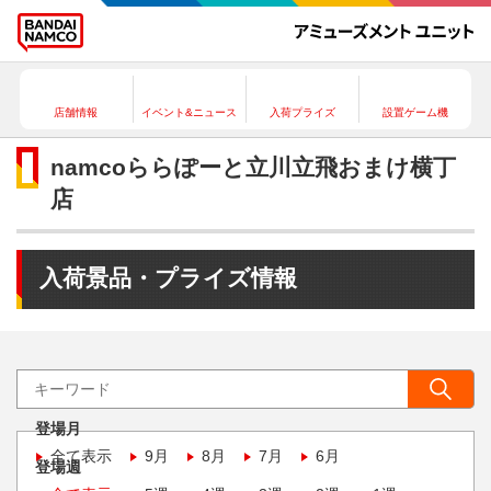
店舗情報
イベント&ニュース
入荷プライズ
設置ゲーム機
namcoららぽーと立川立飛おまけ横丁
店
入荷景品・プライズ情報
登場月
全て表示
9月
8月
7月
6月
登場週