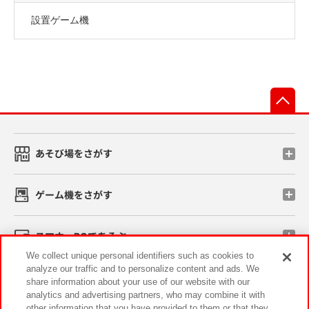
設置ゲーム機
先
あそび場をさがす
ゲーム機をさがす
スマホ・PCであそぶ
We collect unique personal identifiers such as cookies to
analyze our traffic and to personalize content and ads. We
イベント・キャンペーン
share information about your use of our website with our
analytics and advertising partners, who may combine it with
other information that you have provided to them or that they