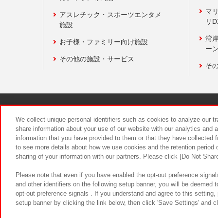
マ
アスレチック・スポーツエンタメ
リD
施設
湾
お子様・ファミリー向け施設
ーン
その他の施設・サービス
そ
関連会社
サステナビリティ
We collect unique personal identifiers such as cookies to analyze our t
share information about your use of our website with our analytics and 
information that you have provided to them or that they have collected f
食品のご提
to see more details about how we use cookies and the retention period o
sharing of your information with our partners. Please click [Do Not Shar
Please note that even if you have enabled the opt-out preference signals
and other identifiers on the following setup banner, you will be deemed 
opt-out preference signals . If you understand and agree to this setting
setup banner by clicking the link below, then click 'Save Settings' and c
©Bandai Namco Amusement Inc.
©Ba