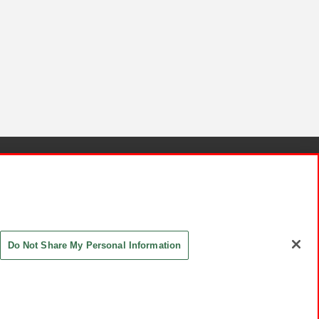
針と検証結果
お取引先さまとともに
お問い合わせ
Do Not Share My Personal Information
ASHIKI Co., Ltd. All Rights Reserved.