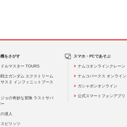
ム機をさがす
スマホ・PCであそぶ
ドルマスター TOURS
ナムコオンラインクレーン
動戦士ガンダム エクストリーム
ナムコパークス オンライ
ーサス２ インフィニットブース
ガシャポンオンライン
公式スマートフォンアプリ
ョジョの奇妙な冒険 ラストサバ
バー
鼓の達人
りスピリッツ