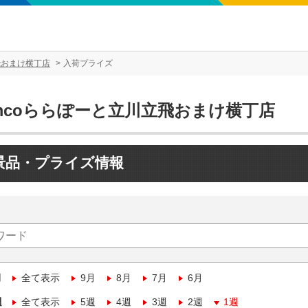
飛おまけ横丁店
入荷プライズ
amcoららぽーと立川立飛おまけ横丁店
景品・プライズ情報
月
全て表示
9月
8月
7月
6月
週
全て表示
5週
4週
3週
2週
1週