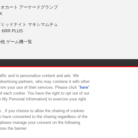
リオカート アーケードグランプ
X
岸ミッドナイト マキシマムチュ
 6RR PLUS
の他 ゲーム機一覧
サイトポリシー
プライバシーポリシー
ウェブアクセシビリティ方
raffic and to personalize content and ads. We
advertising partners, who may combine it with other
rom your use of their services. Please click "
here
"
供について
カスタマーハラスメント対応方針
よくあるご質問・
f each cookie. You have the right to opt out of our
e My Personal Information] to exercise your right.
 , if you choose to allow the sharing of cookies
to have consented to the sharing regardless of the
, please manage your consent on the following
lose the banner.
ndai Namco Amusement Lab Inc.
©Bandai Namco Experience Inc.
©HANAY