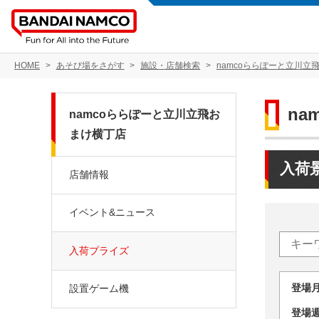
HOME
あそび場をさがす
施設・店舗検索
namcoららぽーと立川立
n
namcoららぽーと立川立飛お
まけ横丁店
入荷
店舗情報
イベント&ニュース
入荷プライズ
登場
設置ゲーム機
登場