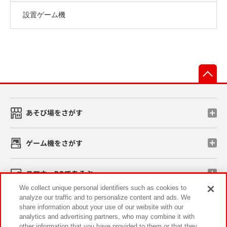
設置ゲーム機
先
あそび場をさがす
ゲーム機をさがす
スマホ・PCであそぶ
We collect unique personal identifiers such as cookies to
analyze our traffic and to personalize content and ads. We
イベント・キャンペーン
share information about your use of our website with our
analytics and advertising partners, who may combine it with
other information that you have provided to them or that they