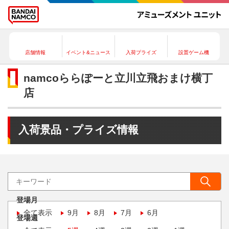
店舗情報
イベント&ニュース
入荷プライズ
設置ゲーム機
namcoららぽーと立川立飛おまけ横丁
店
入荷景品・プライズ情報
登場月
全て表示
9月
8月
7月
6月
登場週