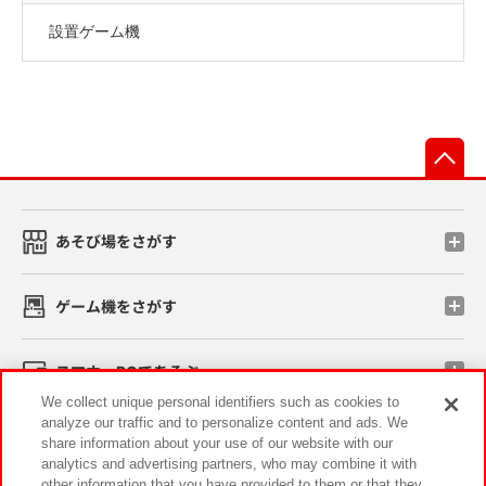
設置ゲーム機
先
あそび場をさがす
ゲーム機をさがす
スマホ・PCであそぶ
We collect unique personal identifiers such as cookies to
analyze our traffic and to personalize content and ads. We
イベント・キャンペーン
share information about your use of our website with our
analytics and advertising partners, who may combine it with
other information that you have provided to them or that they