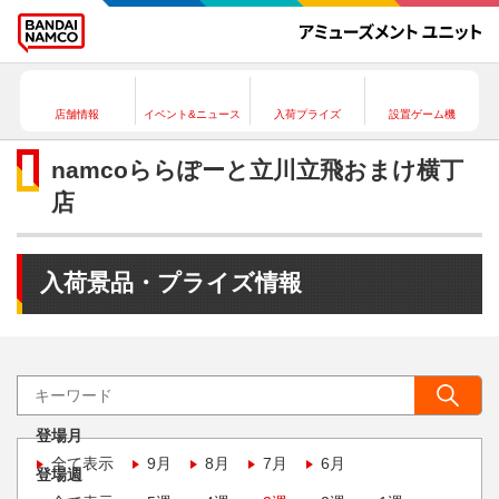
店舗情報
イベント&ニュース
入荷プライズ
設置ゲーム機
namcoららぽーと立川立飛おまけ横丁
店
入荷景品・プライズ情報
登場月
全て表示
9月
8月
7月
6月
登場週