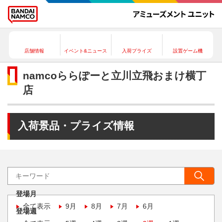
店舗情報
イベント&ニュース
入荷プライズ
設置ゲーム機
namcoららぽーと立川立飛おまけ横丁
店
入荷景品・プライズ情報
登場月
全て表示
9月
8月
7月
6月
登場週