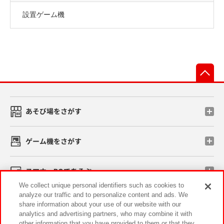
設置ゲーム機
先
あそび場をさがす
ゲーム機をさがす
スマホ・PCであそぶ
We collect unique personal identifiers such as cookies to
analyze our traffic and to personalize content and ads. We
イベント・キャンペーン
share information about your use of our website with our
analytics and advertising partners, who may combine it with
other information that you have provided to them or that they