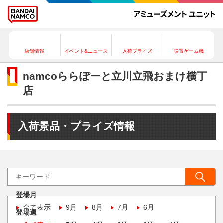
店舗情報
イベント&ニュース
入荷プライズ
設置ゲーム機
namcoららぽーと立川立飛おまけ横丁
店
入荷景品・プライズ情報
登場月
全て表示
9月
8月
7月
6月
登場週