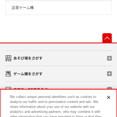
設置ゲーム機
先
あそび場をさがす
ゲーム機をさがす
スマホ・PCであそぶ
We collect unique personal identifiers such as cookies to
analyze our traffic and to personalize content and ads. We
イベント・キャンペーン
share information about your use of our website with our
analytics and advertising partners, who may combine it with
other information that you have provided to them or that they