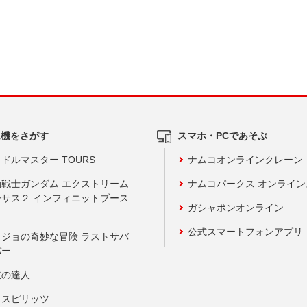
ム機をさがす
スマホ・PCであそぶ
ドルマスター TOURS
ナムコオンラインクレーン
動戦士ガンダム エクストリーム
ナムコパークス オンライ
ーサス２ インフィニットブース
ガシャポンオンライン
公式スマートフォンアプリ
ョジョの奇妙な冒険 ラストサバ
バー
鼓の達人
りスピリッツ