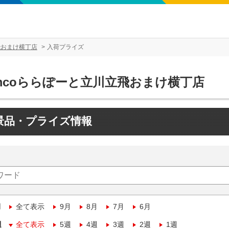
飛おまけ横丁店
入荷プライズ
amcoららぽーと立川立飛おまけ横丁店
景品・プライズ情報
月
全て表示
9月
8月
7月
6月
週
全て表示
5週
4週
3週
2週
1週