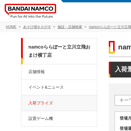
HOME
あそび場をさがす
施設・店舗検索
namcoららぽーと立川立
n
namcoららぽーと立川立飛お
まけ横丁店
入荷
店舗情報
イベント&ニュース
入荷プライズ
登場
設置ゲーム機
登場