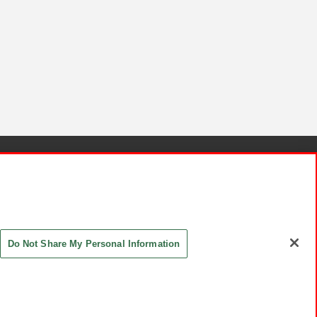
針と検証結果
お取引先さまとともに
お問い合わせ
Do Not Share My Personal Information
ASHIKI Co., Ltd. All Rights Reserved.