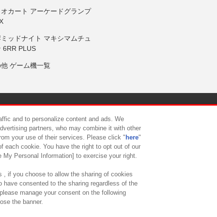
リオカート アーケードグランプ
X
岸ミッドナイト マキシマムチュ
 6RR PLUS
の他 ゲーム機一覧
サイトポリシー
プライバシーポリシー
ウェブアクセシビリティ方
raffic and to personalize content and ads. We
advertising partners, who may combine it with other
rom your use of their services. Please click "
here
"
供について
カスタマーハラスメント対応方針
よくあるご質問・
f each cookie. You have the right to opt out of our
e My Personal Information] to exercise your right.
 , if you choose to allow the sharing of cookies
to have consented to the sharing regardless of the
, please manage your consent on the following
lose the banner.
ndai Namco Amusement Lab Inc.
©Bandai Namco Experience Inc.
©HANAY