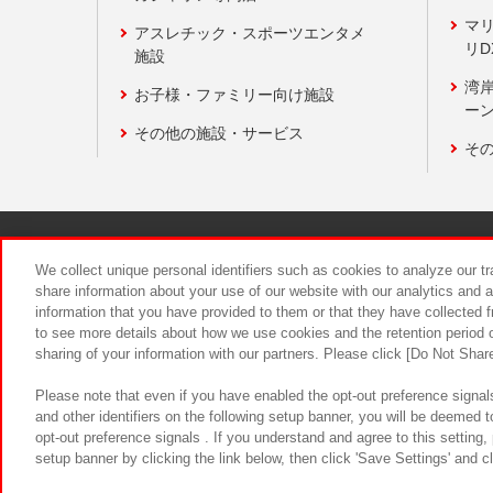
マ
アスレチック・スポーツエンタメ
リD
施設
湾
お子様・ファミリー向け施設
ーン
その他の施設・サービス
そ
関連会社
サステナビリティ
We collect unique personal identifiers such as cookies to analyze our t
share information about your use of our website with our analytics and 
information that you have provided to them or that they have collected f
食品のご提
to see more details about how we use cookies and the retention period o
sharing of your information with our partners. Please click [Do Not Shar
Please note that even if you have enabled the opt-out preference signals
and other identifiers on the following setup banner, you will be deemed 
opt-out preference signals . If you understand and agree to this setting
setup banner by clicking the link below, then click 'Save Settings' and c
©Bandai Namco Amusement Inc.
©Ba