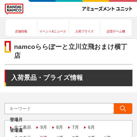
店舗情報
イベント&ニュース
入荷プライズ
設置ゲーム機
namcoららぽーと立川立飛おまけ横丁
店
入荷景品・プライズ情報
登場月
全て表示
9月
8月
7月
6月
登場週