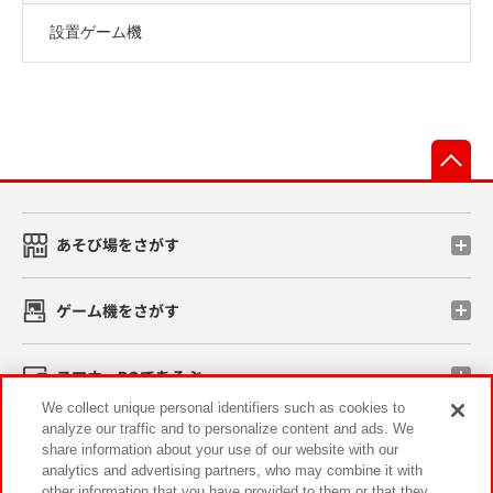
設置ゲーム機
先
あそび場をさがす
ゲーム機をさがす
スマホ・PCであそぶ
We collect unique personal identifiers such as cookies to
analyze our traffic and to personalize content and ads. We
イベント・キャンペーン
share information about your use of our website with our
analytics and advertising partners, who may combine it with
other information that you have provided to them or that they