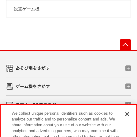
設置ゲーム機
先
あそび場をさがす
ゲーム機をさがす
スマホ・PCであそぶ
We collect unique personal identifiers such as cookies to
analyze our traffic and to personalize content and ads. We
イベント・キャンペーン
share information about your use of our website with our
analytics and advertising partners, who may combine it with
other information that you have provided to them or that they