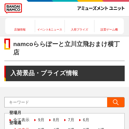
店舗情報
イベント&ニュース
入荷プライズ
設置ゲーム機
namcoららぽーと立川立飛おまけ横丁
店
入荷景品・プライズ情報
登場月
全て表示
9月
8月
7月
6月
登場週