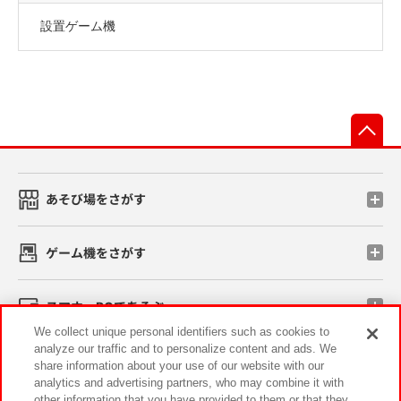
設置ゲーム機
先
あそび場をさがす
ゲーム機をさがす
スマホ・PCであそぶ
We collect unique personal identifiers such as cookies to
analyze our traffic and to personalize content and ads. We
イベント・キャンペーン
share information about your use of our website with our
analytics and advertising partners, who may combine it with
other information that you have provided to them or that they