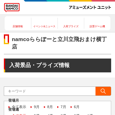
店舗情報
イベント&ニュース
入荷プライズ
設置ゲーム機
namcoららぽーと立川立飛おまけ横丁
店
入荷景品・プライズ情報
登場月
全て表示
9月
8月
7月
6月
登場週