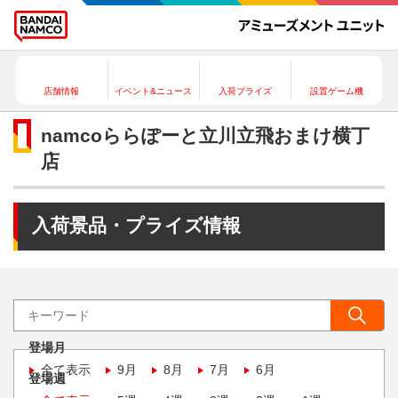
店舗情報
イベント&ニュース
入荷プライズ
設置ゲーム機
namcoららぽーと立川立飛おまけ横丁
店
入荷景品・プライズ情報
登場月
全て表示
9月
8月
7月
6月
登場週