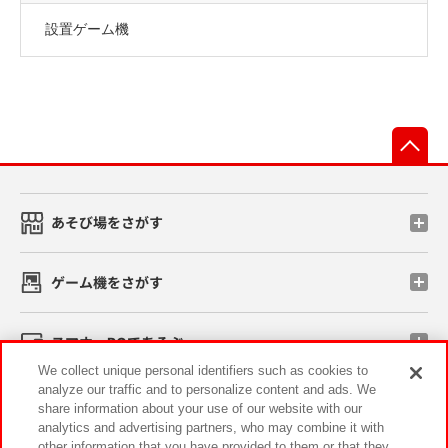
設置ゲーム機
先
あそび場をさがす
ゲーム機をさがす
スマホ・PCであそぶ
We collect unique personal identifiers such as cookies to
analyze our traffic and to personalize content and ads. We
イベント・キャンペーン
share information about your use of our website with our
analytics and advertising partners, who may combine it with
other information that you have provided to them or that they