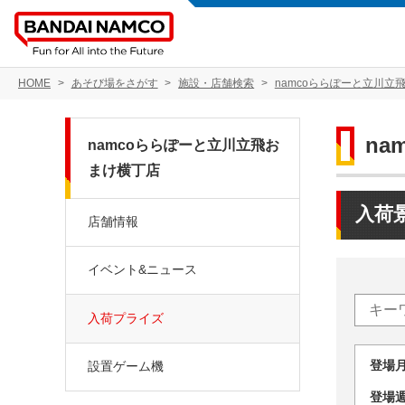
HOME
あそび場をさがす
施設・店舗検索
namcoららぽーと立川立
n
namcoららぽーと立川立飛お
まけ横丁店
入荷
店舗情報
イベント&ニュース
入荷プライズ
登場
設置ゲーム機
登場