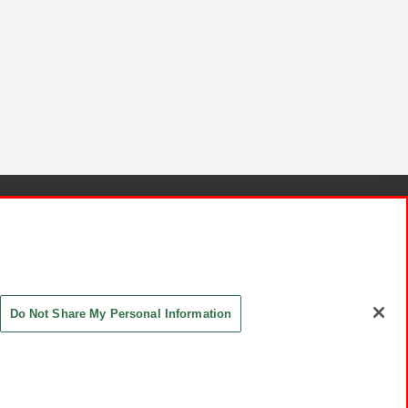
針と検証結果
お取引先さまとともに
お問い合わせ
Do Not Share My Personal Information
ASHIKI Co., Ltd. All Rights Reserved.