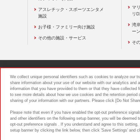
マ
アスレチック・スポーツエンタメ
リD
施設
湾
お子様・ファミリー向け施設
ーン
その他の施設・サービス
そ
関連会社
サステナビリティ
We collect unique personal identifiers such as cookies to analyze our t
share information about your use of our website with our analytics and 
information that you have provided to them or that they have collected f
食品のご提
to see more details about how we use cookies and the retention period o
sharing of your information with our partners. Please click [Do Not Shar
Please note that even if you have enabled the opt-out preference signals
and other identifiers on the following setup banner, you will be deemed 
opt-out preference signals . If you understand and agree to this setting
setup banner by clicking the link below, then click 'Save Settings' and c
©Bandai Namco Amusement Inc.
©Ba