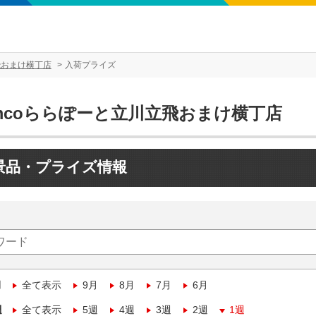
飛おまけ横丁店
入荷プライズ
amcoららぽーと立川立飛おまけ横丁店
景品・プライズ情報
月
全て表示
9月
8月
7月
6月
週
全て表示
5週
4週
3週
2週
1週