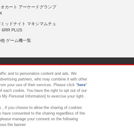
リオカート アーケードグランプ
X
岸ミッドナイト マキシマムチュ
 6RR PLUS
の他 ゲーム機一覧
サイトポリシー
プライバシーポリシー
ウェブアクセシビリティ方
raffic and to personalize content and ads. We
advertising partners, who may combine it with other
rom your use of their services. Please click "
here
"
供について
カスタマーハラスメント対応方針
よくあるご質問・
f each cookie. You have the right to opt out of our
e My Personal Information] to exercise your right.
 , if you choose to allow the sharing of cookies
to have consented to the sharing regardless of the
, please manage your consent on the following
lose the banner.
ndai Namco Amusement Lab Inc.
©Bandai Namco Experience Inc.
©HANAY