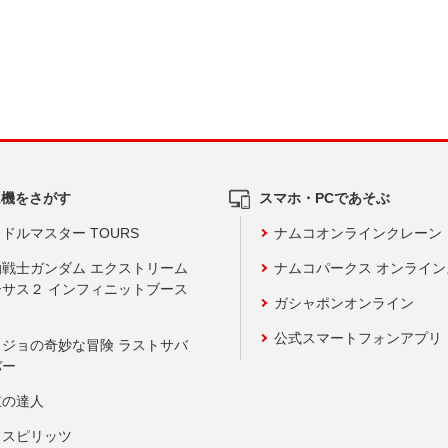
ム機をさがす
スマホ・PCであそぶ
ドルマスター TOURS
ナムコオンラインクレーン
動戦士ガンダム エクストリーム
ナムコパークス オンライ
ーサス２ インフィニットブース
ガシャポンオンライン
公式スマートフォンアプリ
ョジョの奇妙な冒険 ラストサバ
バー
鼓の達人
りスピリッツ