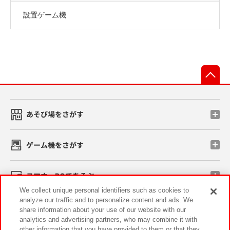
設置ゲーム機
先
あそび場をさがす
ゲーム機をさがす
スマホ・PCであそぶ
We collect unique personal identifiers such as cookies to
analyze our traffic and to personalize content and ads. We
イベント・キャンペーン
share information about your use of our website with our
analytics and advertising partners, who may combine it with
other information that you have provided to them or that they