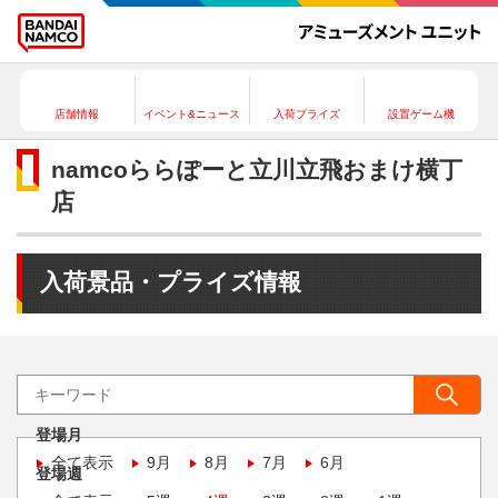
店舗情報
イベント&ニュース
入荷プライズ
設置ゲーム機
namcoららぽーと立川立飛おまけ横丁
店
入荷景品・プライズ情報
登場月
全て表示
9月
8月
7月
6月
登場週