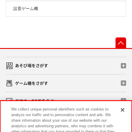
設置ゲーム機
先
あそび場をさがす
ゲーム機をさがす
スマホ・PCであそぶ
We collect unique personal identifiers such as cookies to
analyze our traffic and to personalize content and ads. We
イベント・キャンペーン
share information about your use of our website with our
analytics and advertising partners, who may combine it with
other information that you have provided to them or that they