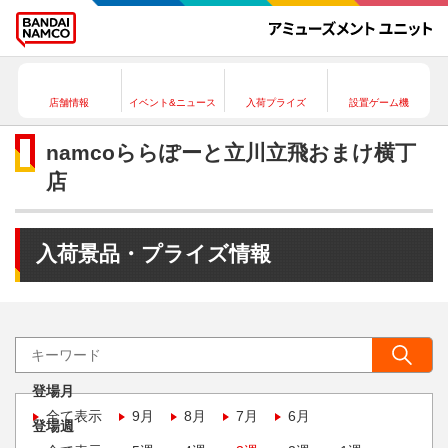
店舗情報
イベント&ニュース
入荷プライズ
設置ゲーム機
namcoららぽーと立川立飛おまけ横丁
店
入荷景品・プライズ情報
登場月
全て表示
9月
8月
7月
6月
登場週