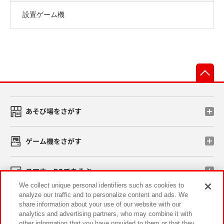
設置ゲーム機
先
あそび場をさがす
ゲーム機をさがす
スマホ・PCであそぶ
We collect unique personal identifiers such as cookies to
analyze our traffic and to personalize content and ads. We
イベント・キャンペーン
share information about your use of our website with our
analytics and advertising partners, who may combine it with
other information that you have provided to them or that they