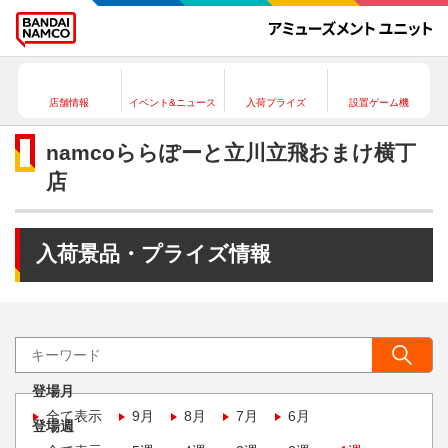
店舗情報
イベント&ニュース
入荷プライズ
設置ゲーム機
namcoららぽーと立川立飛おまけ横丁
店
入荷景品・プライズ情報
登場月
全て表示
9月
8月
7月
6月
登場週