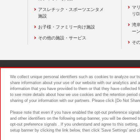
マ
アスレチック・スポーツエンタメ
リD
施設
湾
お子様・ファミリー向け施設
ーン
その他の施設・サービス
そ
関連会社
サステナビリティ
We collect unique personal identifiers such as cookies to analyze our t
share information about your use of our website with our analytics and 
information that you have provided to them or that they have collected f
食品のご提
to see more details about how we use cookies and the retention period o
sharing of your information with our partners. Please click [Do Not Shar
Please note that even if you have enabled the opt-out preference signals
and other identifiers on the following setup banner, you will be deemed 
opt-out preference signals . If you understand and agree to this setting
setup banner by clicking the link below, then click 'Save Settings' and c
©Bandai Namco Amusement Inc.
©Ba