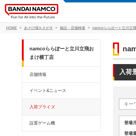
HOME
あそび場をさがす
施設・店舗検索
namcoららぽーと立川立
n
namcoららぽーと立川立飛お
まけ横丁店
入荷
店舗情報
イベント&ニュース
入荷プライズ
登場
設置ゲーム機
登場