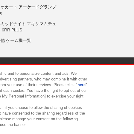
リオカート アーケードグランプ
X
岸ミッドナイト マキシマムチュ
 6RR PLUS
の他 ゲーム機一覧
サイトポリシー
プライバシーポリシー
ウェブアクセシビリティ方
raffic and to personalize content and ads. We
advertising partners, who may combine it with other
rom your use of their services. Please click "
here
"
供について
カスタマーハラスメント対応方針
よくあるご質問・
f each cookie. You have the right to opt out of our
e My Personal Information] to exercise your right.
 , if you choose to allow the sharing of cookies
to have consented to the sharing regardless of the
, please manage your consent on the following
lose the banner.
ndai Namco Amusement Lab Inc.
©Bandai Namco Experience Inc.
©HANAY