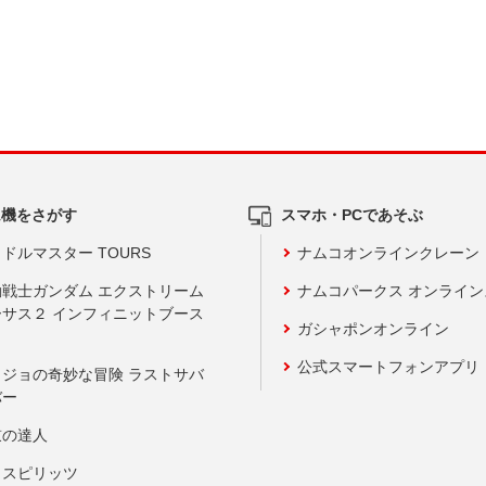
ム機をさがす
スマホ・PCであそぶ
ドルマスター TOURS
ナムコオンラインクレーン
動戦士ガンダム エクストリーム
ナムコパークス オンライ
ーサス２ インフィニットブース
ガシャポンオンライン
公式スマートフォンアプリ
ョジョの奇妙な冒険 ラストサバ
バー
鼓の達人
りスピリッツ