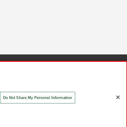
針と検証結果
お取引先さまとともに
お問い合わせ
Do Not Share My Personal Information
ASHIKI Co., Ltd. All Rights Reserved.