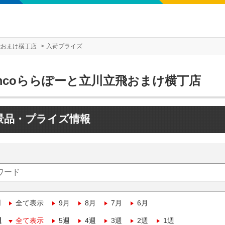
飛おまけ横丁店
入荷プライズ
amcoららぽーと立川立飛おまけ横丁店
景品・プライズ情報
月
全て表示
9月
8月
7月
6月
週
全て表示
5週
4週
3週
2週
1週