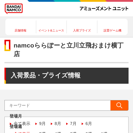
店舗情報
イベント&ニュース
入荷プライズ
設置ゲーム機
namcoららぽーと立川立飛おまけ横丁
店
入荷景品・プライズ情報
登場月
全て表示
9月
8月
7月
6月
登場週