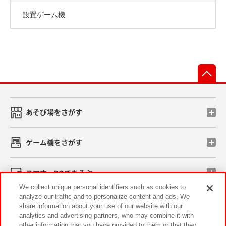
設置ゲーム機
先
あそび場をさがす
ゲーム機をさがす
スマホ・PCであそぶ
We collect unique personal identifiers such as cookies to
analyze our traffic and to personalize content and ads. We
イベント・キャンペーン
share information about your use of our website with our
analytics and advertising partners, who may combine it with
other information that you have provided to them or that they