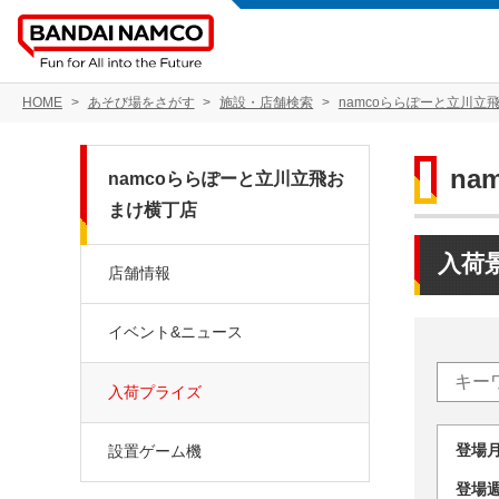
HOME
あそび場をさがす
施設・店舗検索
namcoららぽーと立川立
n
namcoららぽーと立川立飛お
まけ横丁店
入荷
店舗情報
イベント&ニュース
入荷プライズ
登場
設置ゲーム機
登場