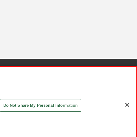
針と検証結果
お取引先さまとともに
お問い合わせ
Do Not Share My Personal Information
ASHIKI Co., Ltd. All Rights Reserved.