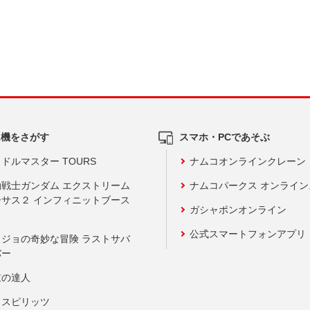
ム機をさがす
スマホ・PCであそぶ
ドルマスター TOURS
ナムコオンラインクレーン
動戦士ガンダム エクストリーム
ナムコパークス オンライ
ーサス２ インフィニットブース
ガシャポンオンライン
公式スマートフォンアプリ
ョジョの奇妙な冒険 ラストサバ
バー
鼓の達人
りスピリッツ