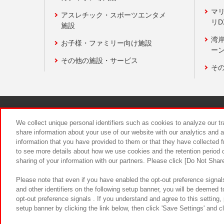
マ
アスレチック・スポーツエンタメ
リD
施設
湾
お子様・ファミリー向け施設
ーン
その他の施設・サービス
そ
関連会社
サステナビリティ
We collect unique personal identifiers such as cookies to analyze our t
share information about your use of our website with our analytics and 
information that you have provided to them or that they have collected f
食品のご提
to see more details about how we use cookies and the retention period o
sharing of your information with our partners. Please click [Do Not Shar
Please note that even if you have enabled the opt-out preference signals
and other identifiers on the following setup banner, you will be deemed 
opt-out preference signals . If you understand and agree to this setting
setup banner by clicking the link below, then click 'Save Settings' and c
©Bandai Namco Amusement Inc.
©Ba