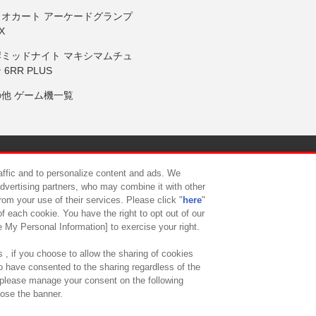
リオカート アーケードグランプ
X
岸ミッドナイト マキシマムチュ
 6RR PLUS
の他 ゲーム機一覧
サイトポリシー
プライバシーポリシー
ウェブアクセシビリティ方
raffic and to personalize content and ads. We
advertising partners, who may combine it with other
rom your use of their services. Please click "
here
"
供について
カスタマーハラスメント対応方針
よくあるご質問・
f each cookie. You have the right to opt out of our
e My Personal Information] to exercise your right.
 , if you choose to allow the sharing of cookies
to have consented to the sharing regardless of the
, please manage your consent on the following
lose the banner.
ndai Namco Amusement Lab Inc.
©Bandai Namco Experience Inc.
©HANAY