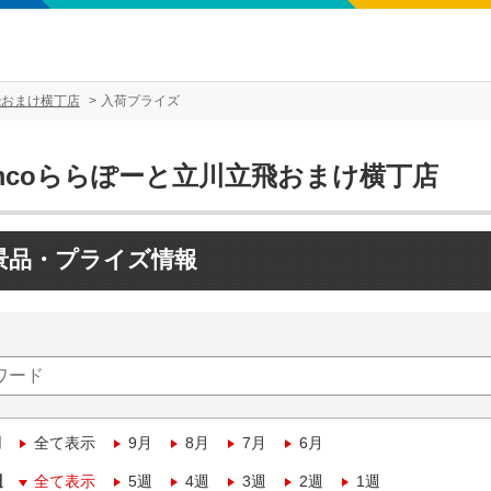
飛おまけ横丁店
入荷プライズ
amcoららぽーと立川立飛おまけ横丁店
景品・プライズ情報
月
全て表示
9月
8月
7月
6月
週
全て表示
5週
4週
3週
2週
1週