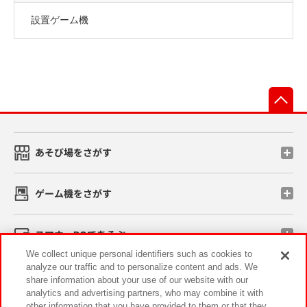
設置ゲーム機
先
あそび場をさがす
ゲーム機をさがす
スマホ・PCであそぶ
We collect unique personal identifiers such as cookies to
analyze our traffic and to personalize content and ads. We
イベント・キャンペーン
share information about your use of our website with our
analytics and advertising partners, who may combine it with
other information that you have provided to them or that they