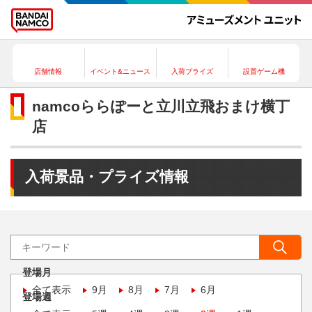
店舗情報
イベント&ニュース
入荷プライズ
設置ゲーム機
namcoららぽーと立川立飛おまけ横丁
店
入荷景品・プライズ情報
登場月
全て表示
9月
8月
7月
6月
登場週