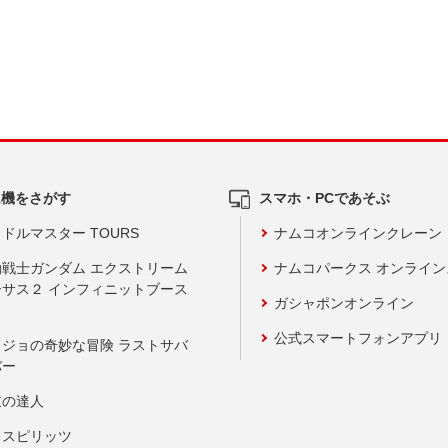
ム機をさがす
スマホ・PCであそぶ
ドルマスター TOURS
ナムコオンラインクレーン
動戦士ガンダム エクストリーム
ナムコパークス オンライ
ーサス２ インフィニットブース
ガシャポンオンライン
公式スマートフォンアプリ
ョジョの奇妙な冒険 ラストサバ
バー
鼓の達人
りスピリッツ