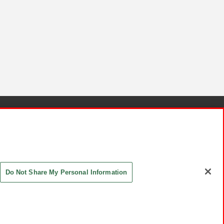
針と検証結果
お取引先さまとともに
お問い合わせ
Do Not Share My Personal Information
ASHIKI Co., Ltd. All Rights Reserved.