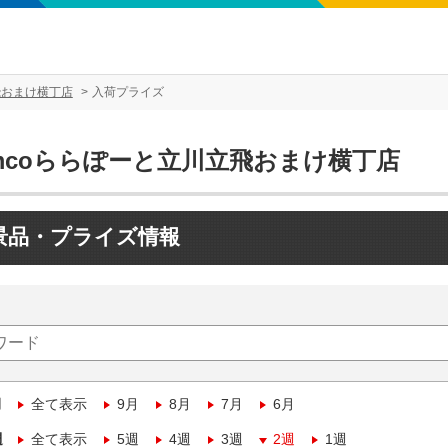
飛おまけ横丁店
入荷プライズ
amcoららぽーと立川立飛おまけ横丁店
景品・プライズ情報
月
全て表示
9月
8月
7月
6月
週
全て表示
5週
4週
3週
2週
1週