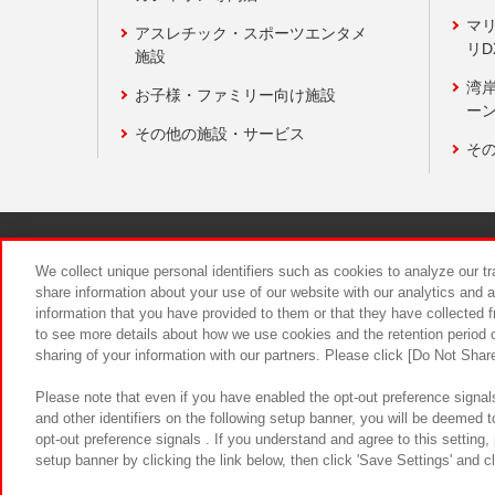
マ
アスレチック・スポーツエンタメ
リD
施設
湾
お子様・ファミリー向け施設
ーン
その他の施設・サービス
そ
関連会社
サステナビリティ
We collect unique personal identifiers such as cookies to analyze our t
share information about your use of our website with our analytics and 
information that you have provided to them or that they have collected f
食品のご提
to see more details about how we use cookies and the retention period o
sharing of your information with our partners. Please click [Do Not Shar
Please note that even if you have enabled the opt-out preference signals
and other identifiers on the following setup banner, you will be deemed 
opt-out preference signals . If you understand and agree to this setting
setup banner by clicking the link below, then click 'Save Settings' and c
©Bandai Namco Amusement Inc.
©Ba