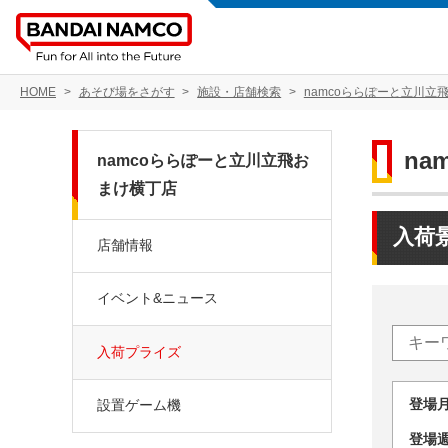
HOME
あそび場をさがす
施設・店舗検索
namcoららぽーと立川立
n
namcoららぽーと立川立飛お
まけ横丁店
入荷
店舗情報
イベント&ニュース
入荷プライズ
登場
設置ゲーム機
登場