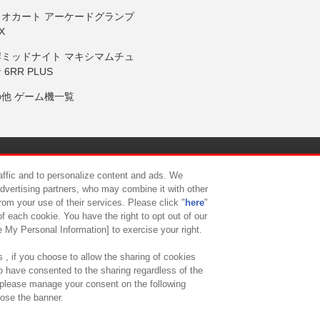
リオカート アーケードグランプ
X
岸ミッドナイト マキシマムチュ
 6RR PLUS
の他 ゲーム機一覧
サイトポリシー
プライバシーポリシー
ウェブアクセシビリティ方
raffic and to personalize content and ads. We
advertising partners, who may combine it with other
rom your use of their services. Please click "
here
"
供について
カスタマーハラスメント対応方針
よくあるご質問・
f each cookie. You have the right to opt out of our
e My Personal Information] to exercise your right.
 , if you choose to allow the sharing of cookies
to have consented to the sharing regardless of the
, please manage your consent on the following
lose the banner.
ndai Namco Amusement Lab Inc.
©Bandai Namco Experience Inc.
©HANAY