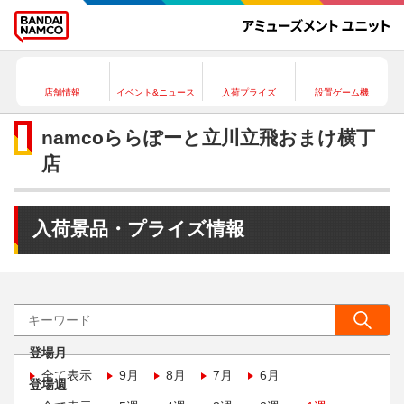
店舗情報
イベント&ニュース
入荷プライズ
設置ゲーム機
namcoららぽーと立川立飛おまけ横丁
店
入荷景品・プライズ情報
登場月
全て表示
9月
8月
7月
6月
登場週