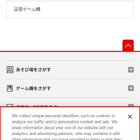
設置ゲーム機
先
あそび場をさがす
ゲーム機をさがす
スマホ・PCであそぶ
We collect unique personal identifiers such as cookies to
analyze our traffic and to personalize content and ads. We
イベント・キャンペーン
share information about your use of our website with our
analytics and advertising partners, who may combine it with
other information that you have provided to them or that they