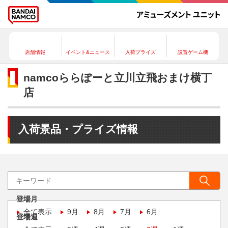
店舗情報
イベント&ニュース
入荷プライズ
設置ゲーム機
namcoららぽーと立川立飛おまけ横丁
店
入荷景品・プライズ情報
登場月
全て表示
9月
8月
7月
6月
登場週