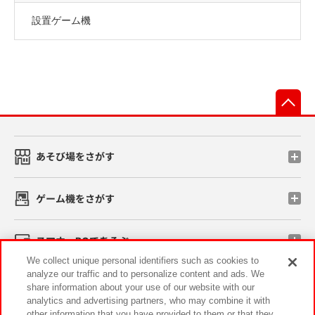
設置ゲーム機
先
あそび場をさがす
ゲーム機をさがす
スマホ・PCであそぶ
We collect unique personal identifiers such as cookies to
analyze our traffic and to personalize content and ads. We
イベント・キャンペーン
share information about your use of our website with our
analytics and advertising partners, who may combine it with
other information that you have provided to them or that they