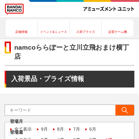
店舗情報
イベント&ニュース
入荷プライズ
設置ゲーム機
namcoららぽーと立川立飛おまけ横丁
店
入荷景品・プライズ情報
登場月
全て表示
9月
8月
7月
6月
登場週