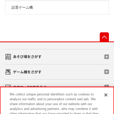
設置ゲーム機
先
あそび場をさがす
ゲーム機をさがす
スマホ・PCであそぶ
We collect unique personal identifiers such as cookies to
analyze our traffic and to personalize content and ads. We
イベント・キャンペーン
share information about your use of our website with our
analytics and advertising partners, who may combine it with
other information that you have provided to them or that they